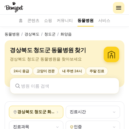
홈
콘텐츠
쇼핑
커뮤니티
동물병원
서비스
동물병원
/
경상북도
/
청도군
/
화양읍
경상북도 청도군 동물병원 찾기
경상북도 청도군 동물병원을 찾아보세요
24시 응급
고양이 전문
내 주변 24시
주말 진료
경상북도 청도군 화양읍
진료시간
진료과목
인증