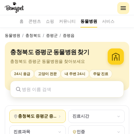
홈
콘텐츠
쇼핑
커뮤니티
동물병원
서비스
동물병원
/
충청북도
/
증평군
/
증평읍
충청북도 증평군 동물병원 찾기
충청북도 증평군 동물병원을 찾아보세요
24시 응급
고양이 전문
내 주변 24시
주말 진료
충청북도 증평군 증평읍
진료시간
진료과목
인증