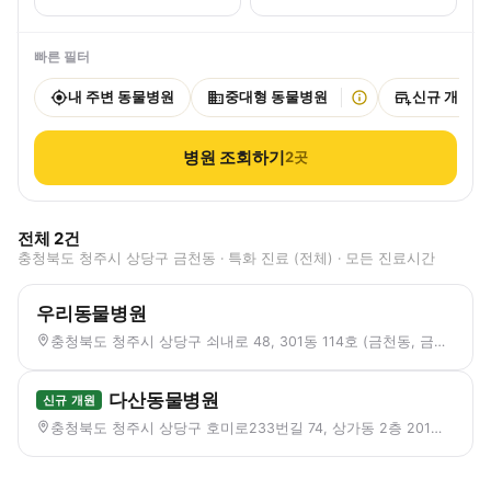
빠른 필터
내 주변 동물병원
중대형 동물병원
신규 개원
병원 조회하기
2
곳
전체
2
건
충청북도 청주시 상당구 금천동 · 특화 진료 (전체) · 모든 진료시간
우리동물병원
충청북도 청주시 상당구 쇠내로 48, 301동 114호 (금천동, 금천 센트럴파크 스타힐스)
다산동물병원
신규 개원
충청북도 청주시 상당구 호미로233번길 74, 상가동 2층 201호 (금천동, 장자마을 부영아파트)