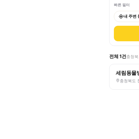
빠른 필터
내 주변
전체
1
건
충청북도
세림동물
충청북도 청