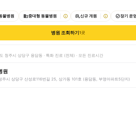
 동물병원
중대형 동물병원
신규 개원
장기 운
병원 조회하기
1
곳
 청주시 상당구 용담동 · 특화 진료 (전체) · 모든 진료시간
병원
주시 상당구 산성로116번길 25, 상가동 101호 (용담동, 부영아파트5단지)