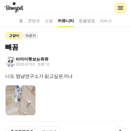
홈
콘텐츠
쇼핑
커뮤니티
동물병원
서비스
고양이
라운지
빼꼼
비마이펫보는쥬쥬
2025.07.03
· 조회 12
니도 멍냥연구소가 읽고싶은거냐