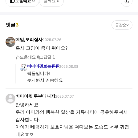
도움돼요
0
글쎄요
0
댓글
3
공감순
메밀,보리집사
2025.07.26
혹시 고양이 종이 뭐에요?
도움돼요
0
답글
1
비마이펫보는쥬쥬
2025.08.08
랙돌입니다!
늦게봐서 죄송해요
비마이펫 두부매니저
2025.07.07
안녕하세요.
우리 아이와의 행복한 일상을 커뮤니티에 공유해주셔서
감사합니다.
아이가 빼곰하게 보호자님을 쳐다보는 모습도 너무 귀엽
네요ㅎㅎ