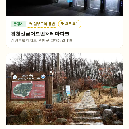
🐕
모든 크기
관광지
🐾 일부구역 동반
광천선굴어드벤처테마파크
강원특별자치도 평창군 고대동길 119