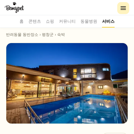
홈
콘텐츠
쇼핑
커뮤니티
동물병원
서비스
반려동물 동반장소
›
평창군
›
숙박