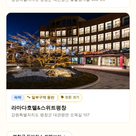
🐕
모든 크기
숙박
🐾 일부구역 동반
라마다호텔&스위트평창
강원특별자치도 평창군 대관령면 오목길 107