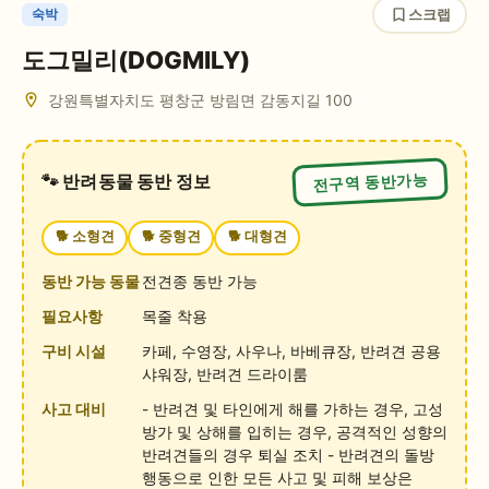
스크랩
숙박
도그밀리(DOGMILY)
강원특별자치도 평창군 방림면 감동지길 100
전구역 동반가능
🐾 반려동물 동반 정보
🐕
소형견
🐕
중형견
🐕
대형견
동반 가능 동물
전견종 동반 가능
필요사항
목줄 착용
구비 시설
카페, 수영장, 사우나, 바베큐장, 반려견 공용
샤워장, 반려견 드라이룸
사고 대비
- 반려견 및 타인에게 해를 가하는 경우, 고성
방가 및 상해를 입히는 경우, 공격적인 성향의
반려견들의 경우 퇴실 조치 - 반려견의 돌방
행동으로 인한 모든 사고 및 피해 보상은