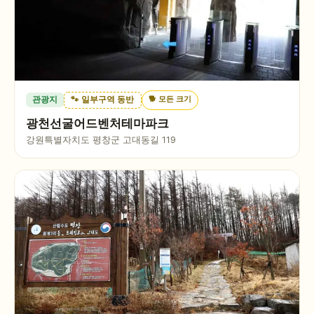
🐕
모든 크기
관광지
🐾 일부구역 동반
광천선굴어드벤처테마파크
강원특별자치도 평창군 고대동길 119