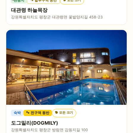
관광지
🐾 일부구역 동반
대관령 하늘목장
강원특별자치도 평창군 대관령면 꽃밭양지길 458-23
🐕
모든 크기
숙박
🐾 전구역 동반
도그밀리(DOGMILY)
강원특별자치도 평창군 방림면 감동지길 100