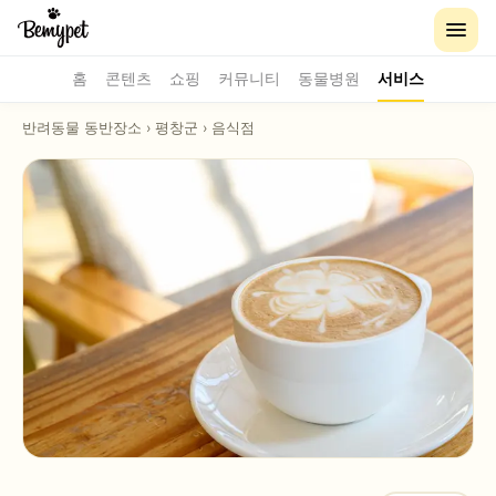
홈
콘텐츠
쇼핑
커뮤니티
동물병원
서비스
반려동물 동반장소
›
평창군
›
음식점