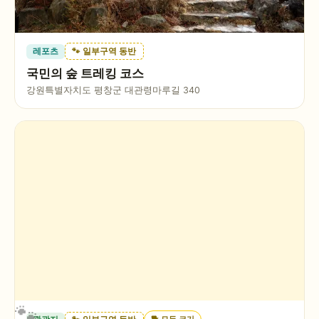
레포츠
🐾 일부구역 동반
국민의 숲 트레킹 코스
강원특별자치도 평창군 대관령마루길 340
🐕
모든 크기