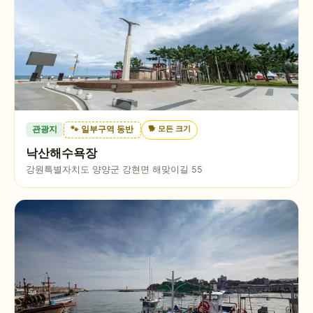
🐕
모든 크기
관광지
🐾 일부구역 동반
낙산해수욕장
강원특별자치도 양양군 강현면 해맞이길 55