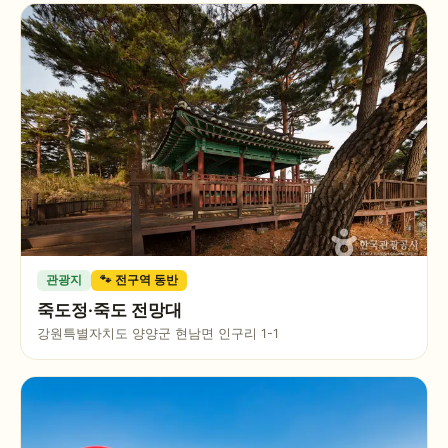
관광지
🐾 전구역 동반
죽도정·죽도 전망대
강원특별자치도 양양군 현남면 인구리 1-1