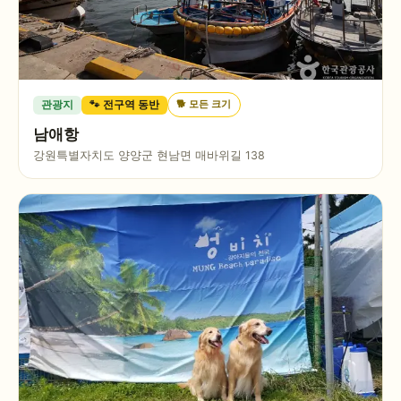
🐕
모든 크기
관광지
🐾 전구역 동반
남애항
강원특별자치도 양양군 현남면 매바위길 138