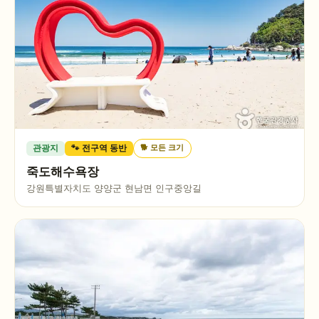
🐕
모든 크기
관광지
🐾 전구역 동반
죽도해수욕장
강원특별자치도 양양군 현남면 인구중앙길