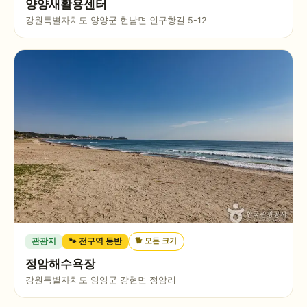
양양새활용센터
강원특별자치도 양양군 현남면 인구항길 5-12
🐕
모든 크기
관광지
🐾 전구역 동반
정암해수욕장
강원특별자치도 양양군 강현면 정암리