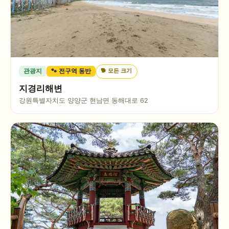
🐕
모든 크기
관광지
🐾 전구역 동반
지경리해변
강원특별자치도 양양군 현남면 동해대로 62