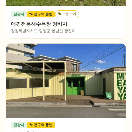
🐕
모든 크기
관광지
🐾 전구역 동반
애견전용해수욕장 멍비치
강원특별자치도 양양군 현남면 광진리
관광지
🐾 전구역 동반