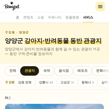
홈
콘텐츠
쇼핑
커뮤니티
동물병원
서비스
강원
· 양양군
양양군
강아지·반려동물 동반
관광지
양양군
에서 강아지·반려동물과 함께 갈 수 있는
관광지
11
곳
— 동반 구역·준비물 정보까지
전체
관광지
숙박
음식점
레포츠
문화시
강원
전체
강릉시
고성군
동해시
삼척
강원
66
14
8
11
곳