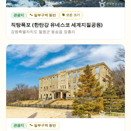
🐕
모든 크기
관광지
🐾 일부구역 동반
직탕폭포 (한탄강 유네스코 세계지질공원)
강원특별자치도 철원군 동송읍 장흥리
관광지
🐾 일부구역 동반