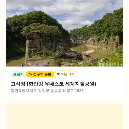
🐕
모든 크기
관광지
🐾 전구역 동반
고석정 (한탄강 유네스코 세계지질공원)
강원특별자치도 철원군 동송읍 태봉로 1825