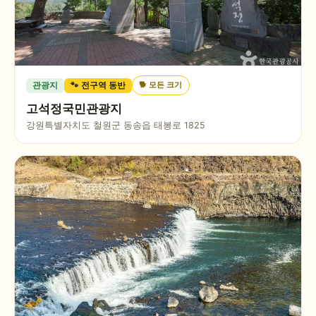
🐕
모든 크기
관광지
🐾 전구역 동반
고석정국민관광지
강원특별자치도 철원군 동송읍 태봉로 1825