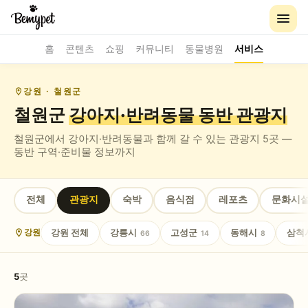
홈
콘텐츠
쇼핑
커뮤니티
동물병원
서비스
강원
· 철원군
철원군
강아지·반려동물 동반
관광지
철원군
에서 강아지·반려동물과 함께 갈 수 있는
관광지
5
곳 —
동반 구역·준비물 정보까지
전체
관광지
숙박
음식점
레포츠
문화시
강원
전체
강릉시
고성군
동해시
삼척
강원
66
14
8
5
곳