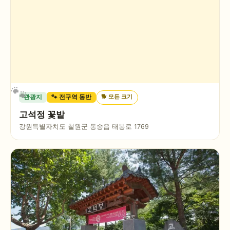
🐕
모든 크기
관광지
🐾 전구역 동반
고석정 꽃밭
강원특별자치도 철원군 동송읍 태봉로 1769