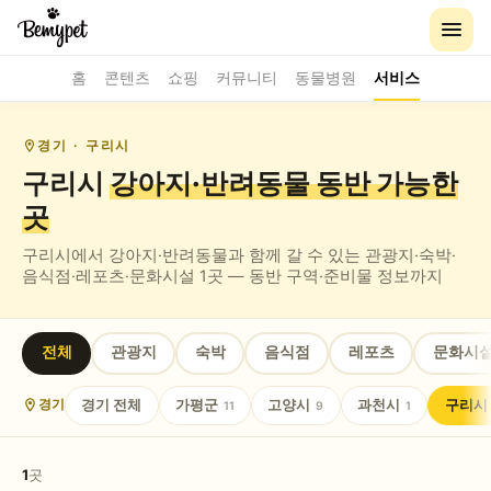
홈
콘텐츠
쇼핑
커뮤니티
동물병원
서비스
경기
· 구리시
구리시
강아지·반려동물 동반
가능한
곳
구리시
에서 강아지·반려동물과 함께 갈 수 있는
관광지·숙박·
음식점·레포츠·문화시설
1
곳 — 동반 구역·준비물 정보까지
전체
관광지
숙박
음식점
레포츠
문화시
경기
전체
가평군
고양시
과천시
구리시
경기
11
9
1
1
곳