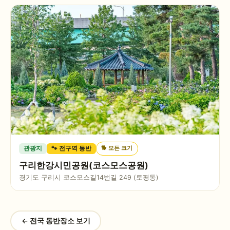
🐕
모든 크기
관광지
🐾 전구역 동반
구리한강시민공원(코스모스공원)
경기도 구리시 코스모스길14번길 249 (토평동)
← 전국 동반장소 보기