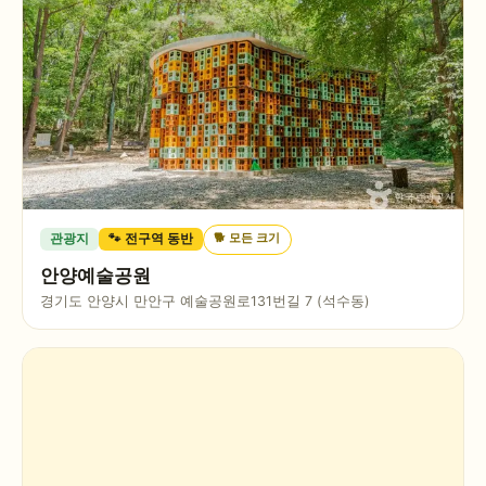
🐕
모든 크기
관광지
🐾 전구역 동반
안양예술공원
경기도 안양시 만안구 예술공원로131번길 7 (석수동)