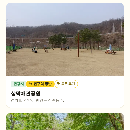
🐕
모든 크기
관광지
🐾 전구역 동반
삼막애견공원
경기도 안양시 만안구 석수동 18