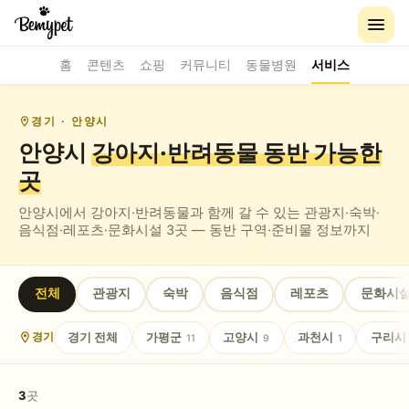
홈
콘텐츠
쇼핑
커뮤니티
동물병원
서비스
경기
· 안양시
안양시
강아지·반려동물 동반
가능한
곳
안양시
에서 강아지·반려동물과 함께 갈 수 있는
관광지·숙박·
음식점·레포츠·문화시설
3
곳 — 동반 구역·준비물 정보까지
전체
관광지
숙박
음식점
레포츠
문화시
경기
전체
가평군
고양시
과천시
구리시
경기
11
9
1
3
곳