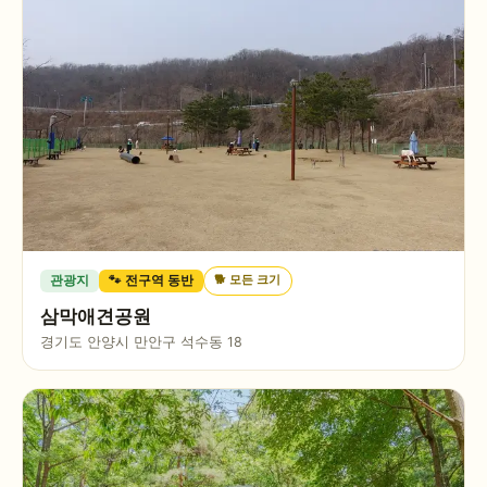
🐕
모든 크기
관광지
🐾 전구역 동반
삼막애견공원
경기도 안양시 만안구 석수동 18