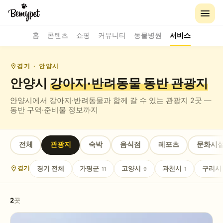
홈
콘텐츠
쇼핑
커뮤니티
동물병원
서비스
경기
· 안양시
안양시
강아지·반려동물 동반
관광지
안양시
에서 강아지·반려동물과 함께 갈 수 있는
관광지
2
곳 —
동반 구역·준비물 정보까지
전체
관광지
숙박
음식점
레포츠
문화시
경기
전체
가평군
고양시
과천시
구리시
경기
11
9
1
2
곳