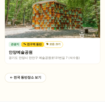
🐕
모든 크기
관광지
🐾 전구역 동반
안양예술공원
경기도 안양시 만안구 예술공원로131번길 7 (석수동)
← 전국 동반장소 보기