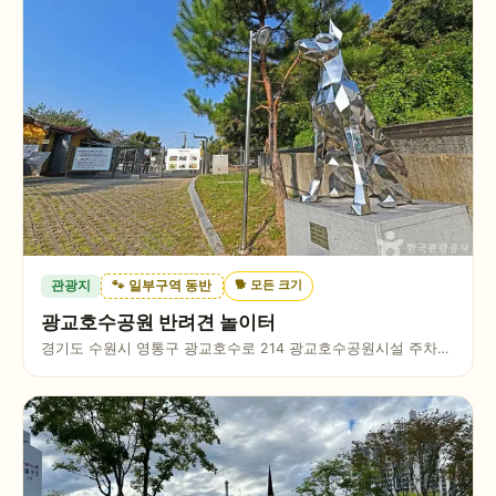
🐕
모든 크기
관광지
🐾 일부구역 동반
광교호수공원 반려견 놀이터
경기도 수원시 영통구 광교호수로 214 광교호수공원시설 주차관
리소