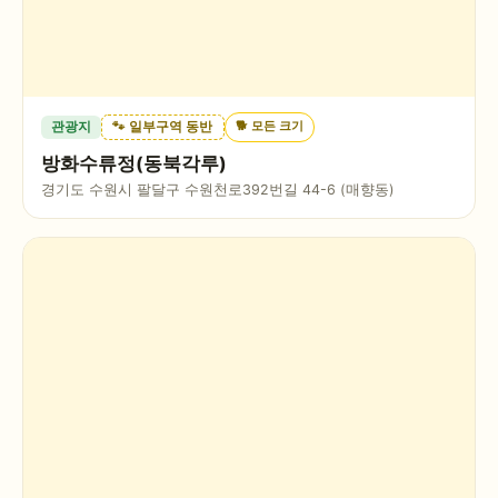
🐕
모든 크기
관광지
🐾 일부구역 동반
방화수류정(동북각루)
경기도 수원시 팔달구 수원천로392번길 44-6 (매향동)