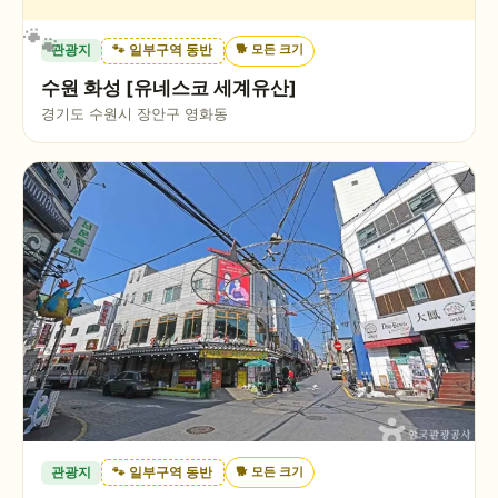
🐕
모든 크기
관광지
🐾 일부구역 동반
수원 화성 [유네스코 세계유산]
경기도 수원시 장안구 영화동
🐕
모든 크기
관광지
🐾 일부구역 동반