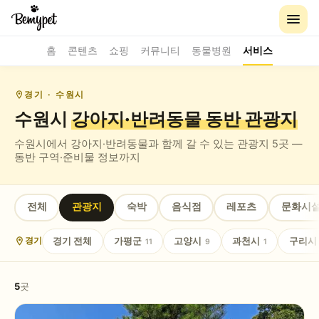
홈
콘텐츠
쇼핑
커뮤니티
동물병원
서비스
경기
· 수원시
수원시
강아지·반려동물 동반
관광지
수원시
에서 강아지·반려동물과 함께 갈 수 있는
관광지
5
곳 —
동반 구역·준비물 정보까지
전체
관광지
숙박
음식점
레포츠
문화시
경기
전체
가평군
고양시
과천시
구리시
경기
11
9
1
5
곳