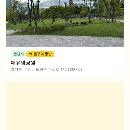
관광지
🐾 전구역 동반
대유평공원
경기도 수원시 장안구 수성로 175 (정자동)