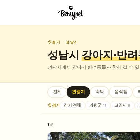
경기
· 성남시
성남시
강아지·반려
성남시
에서 강아지·반려동물과 함께 갈 수 
전체
관광지
숙박
음식점
경기
경기
전체
가평군
고양시
11
9
1
곳