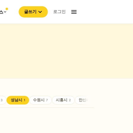
로그인
스
글쓰기
성남시
수원시
시흥시
안산시
안성시
안양
3
1
7
2
4
2