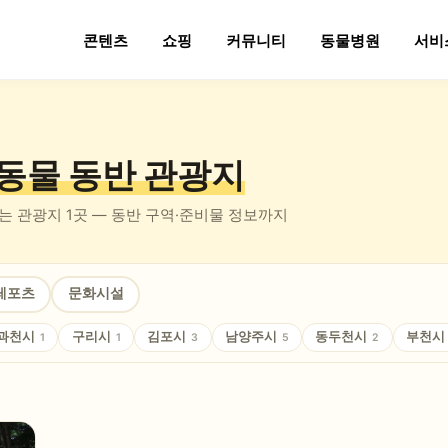
콘텐츠
쇼핑
커뮤니티
동물병원
서비
동물 동반
관광지
있는
관광지
1
곳 — 동반 구역·준비물 정보까지
레포츠
문화시설
과천시
구리시
김포시
남양주시
동두천시
부천시
1
1
3
5
2