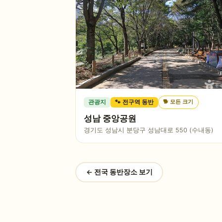
🐕
모든 크기
관광지
🐾 전구역 동반
성남 중앙공원
경기도 성남시 분당구 성남대로 550 (수내동)
← 전국 동반장소 보기