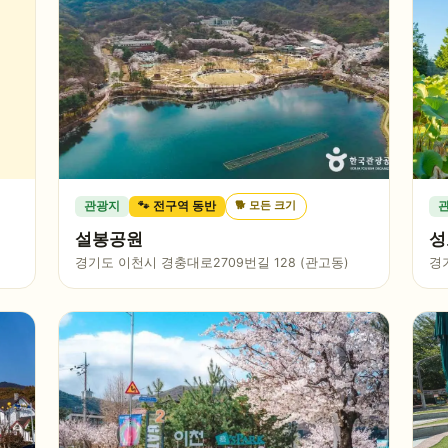
🐕
모든 크기
관광지
🐾 전구역 동반
설봉공원
성
경기도 이천시 경충대로2709번길 128 (관고동)
경