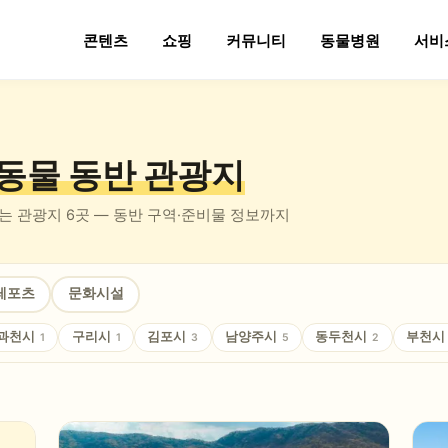
콘텐츠
쇼핑
커뮤니티
동물병원
서비
동물 동반
관광지
있는
관광지
6
곳 — 동반 구역·준비물 정보까지
레포츠
문화시설
과천시
구리시
김포시
남양주시
동두천시
부천시
1
1
3
5
2