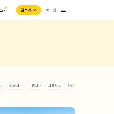
로그인
스
글쓰기
성남시
수원시
시흥시
안산시
안성시
안양
3
1
7
2
4
2