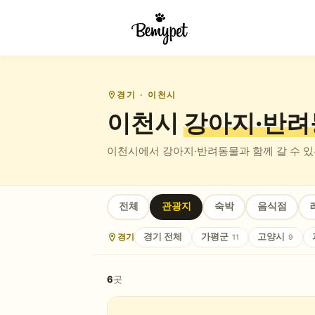
경기
· 이천시
이천시
강아지·반려
이천시
에서 강아지·반려동물과 함께 갈 수 
전체
관광지
숙박
음식점
경기
경기
전체
가평군
고양시
11
9
6
곳