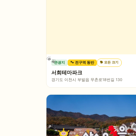
🐕
모든 크기
관광지
🐾 전구역 동반
서희테마파크
경기도 이천시 부발읍 무촌로18번길 130