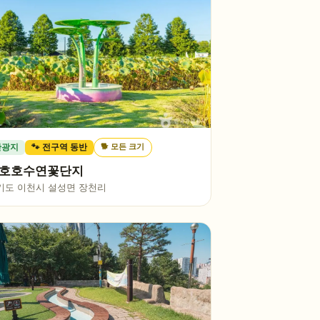
🐕
모든 크기
관광지
🐾 전구역 동반
호호수연꽃단지
기도 이천시 설성면 장천리