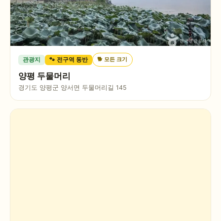
🐕
모든 크기
관광지
🐾 전구역 동반
양평 두물머리
경기도 양평군 양서면 두물머리길 145