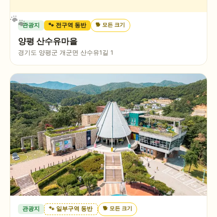
🐕
모든 크기
관광지
🐾 전구역 동반
양평 산수유마을
경기도 양평군 개군면 산수유1길 1
🐕
모든 크기
관광지
🐾 일부구역 동반