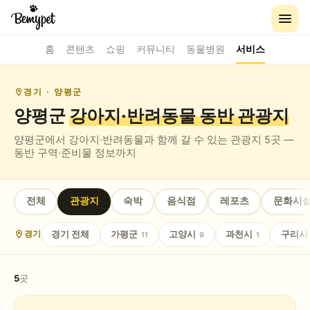
홈
콘텐츠
쇼핑
커뮤니티
동물병원
서비스
경기
· 양평군
양평군
강아지·반려동물 동반
관광지
양평군
에서 강아지·반려동물과 함께 갈 수 있는
관광지
5
곳 —
동반 구역·준비물 정보까지
전체
관광지
숙박
음식점
레포츠
문화시
경기
전체
가평군
고양시
과천시
구리시
경기
11
9
1
5
곳