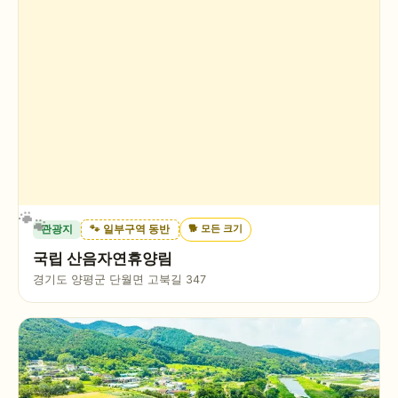
🐕
모든 크기
관광지
🐾 일부구역 동반
국립 산음자연휴양림
경기도 양평군 단월면 고북길 347