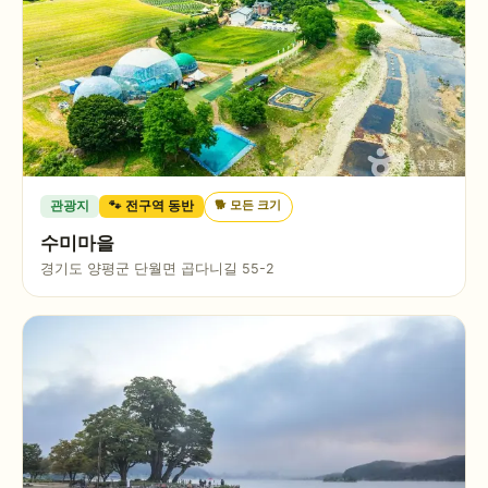
🐕
모든 크기
관광지
🐾 전구역 동반
수미마을
경기도 양평군 단월면 곱다니길 55-2