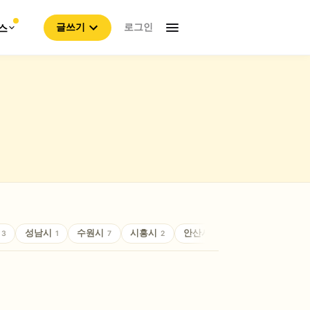
로그인
스
글쓰기
성남시
수원시
시흥시
안산시
안성시
안양
3
1
7
2
4
2