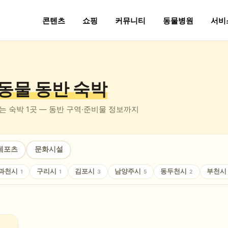
콘텐츠
쇼핑
커뮤니티
동물병원
서비
동물 동반
숙박
있는
숙박
1
곳 — 동반 구역·준비물 정보까지
레포츠
문화시설
과천시
구리시
김포시
남양주시
동두천시
부천시
1
1
3
5
2