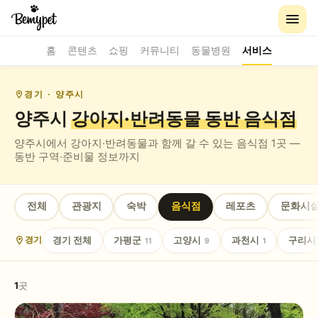
홈
콘텐츠
쇼핑
커뮤니티
동물병원
서비스
경기
· 양주시
양주시
강아지·반려동물 동반
음식점
양주시
에서 강아지·반려동물과 함께 갈 수 있는
음식점
1
곳 —
동반 구역·준비물 정보까지
전체
관광지
숙박
음식점
레포츠
문화시
경기
전체
가평군
고양시
과천시
구리시
경기
11
9
1
1
곳