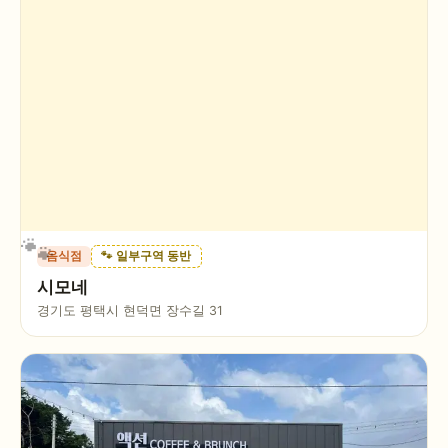
음식점
🐾 일부구역 동반
시모네
경기도 평택시 현덕면 장수길 31