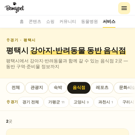
홈
콘텐츠
쇼핑
커뮤니티
동물병원
서비스
경기
· 평택시
평택시
강아지·반려동물 동반
음식점
평택시
에서 강아지·반려동물과 함께 갈 수 있는
음식점
2
곳 —
동반 구역·준비물 정보까지
전체
관광지
숙박
음식점
레포츠
문화시
경기
전체
가평군
고양시
과천시
구리시
경기
11
9
1
2
곳