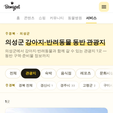
홈
콘텐츠
쇼핑
커뮤니티
동물병원
서비스
경북
· 의성군
의성군
강아지·반려동물 동반
관광지
의성군
에서 강아지·반려동물과 함께 갈 수 있는
관광지
1
곳 —
동반 구역·준비물 정보까지
전체
관광지
숙박
음식점
레포츠
문화시
경북
전체
경산시
경주시
고령군
구미
경북
1
33
2
1
곳