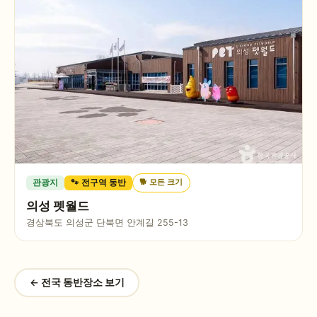
🐕
모든 크기
관광지
🐾 전구역 동반
의성 펫월드
경상북도 의성군 단북면 안계길 255-13
← 전국 동반장소 보기