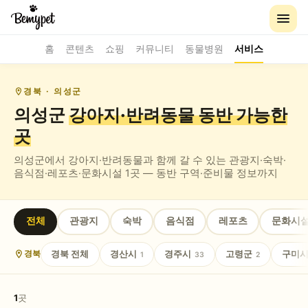
홈
콘텐츠
쇼핑
커뮤니티
동물병원
서비스
경북
· 의성군
의성군
강아지·반려동물 동반
가능한
곳
의성군
에서 강아지·반려동물과 함께 갈 수 있는
관광지·숙박·
음식점·레포츠·문화시설
1
곳 — 동반 구역·준비물 정보까지
전체
관광지
숙박
음식점
레포츠
문화시
경북
전체
경산시
경주시
고령군
구미
경북
1
33
2
1
곳