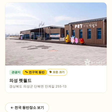
🐕
모든 크기
관광지
🐾 전구역 동반
의성 펫월드
경상북도 의성군 단북면 안계길 255-13
← 전국 동반장소 보기