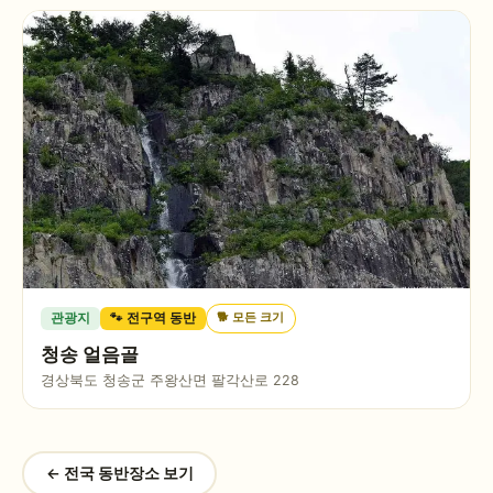
🐕
모든 크기
관광지
🐾 전구역 동반
청송 얼음골
경상북도 청송군 주왕산면 팔각산로 228
← 전국 동반장소 보기