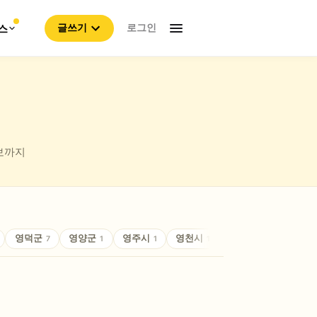
로그인
스
글쓰기
정보까지
영덕군
영양군
영주시
영천시
예천군
울릉군
7
1
1
1
1