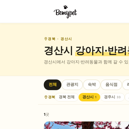
경북
· 경산시
경산시
강아지·반려
경산시
에서 강아지·반려동물과 함께 갈 수 
전체
관광지
숙박
음식점
경북
경북
전체
경산시
경주시
1
33
1
곳