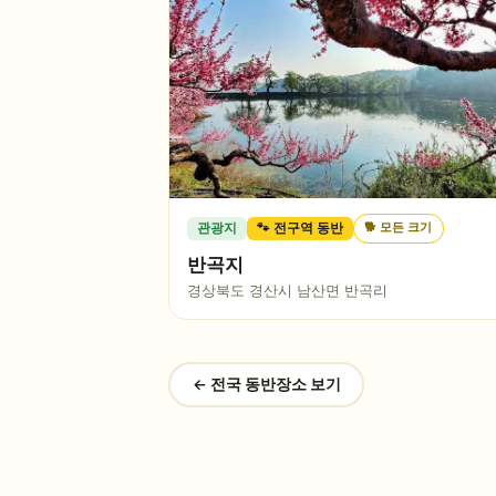
🐕
모든 크기
관광지
🐾 전구역 동반
반곡지
경상북도 경산시 남산면 반곡리
← 전국 동반장소 보기