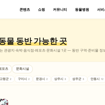
콘텐츠
쇼핑
커뮤니티
동물병원
서비
동물 동반
가능한 곳
있는
관광지·숙박·음식점·레포츠·문화시설
1
곳 — 동반 구역·준비물 
레포츠
문화시설
고령군
구미시
문경시
상주시
성주군
안동시
2
2
2
3
3
12