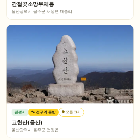
간절곶소망우체통
울산광역시 울주군 서생면 대송리
🐕
모든 크기
관광지
🐾 전구역 동반
고헌산(울산)
울산광역시 울주군 언양읍