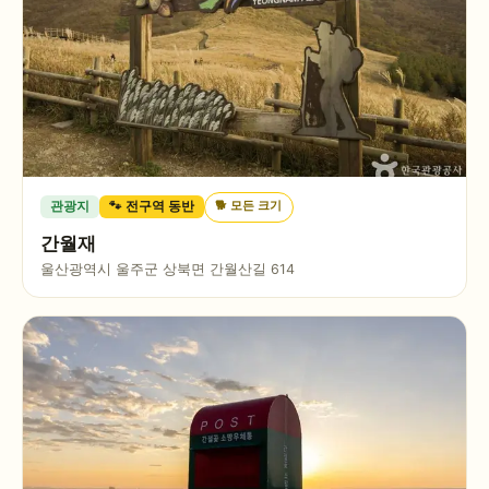
🐕
모든 크기
관광지
🐾 전구역 동반
간월재
울산광역시 울주군 상북면 간월산길 614