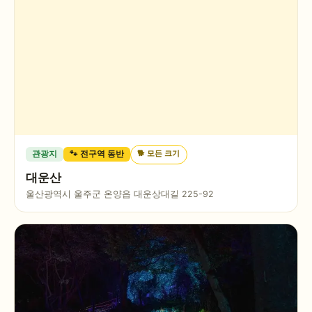
🐕
모든 크기
관광지
🐾 전구역 동반
대운산
울산광역시 울주군 온양읍 대운상대길 225-92