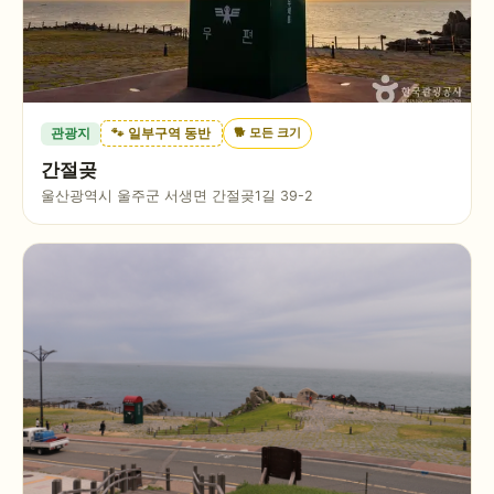
🐕
모든 크기
관광지
🐾 일부구역 동반
간절곶
울산광역시 울주군 서생면 간절곶1길 39-2