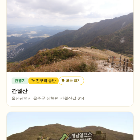
🐕
모든 크기
관광지
🐾 전구역 동반
간월산
울산광역시 울주군 상북면 간월산길 614