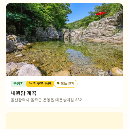
🐕
모든 크기
관광지
🐾 전구역 동반
내원암 계곡
울산광역시 울주군 온양읍 대운상대길 382