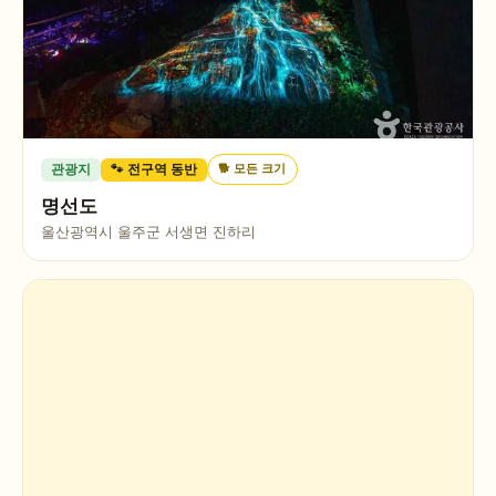
🐕
모든 크기
관광지
🐾 전구역 동반
명선도
울산광역시 울주군 서생면 진하리