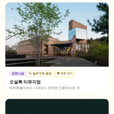
🐕
모든 크기
문화시설
🐾 일부구역 동반
오설록 티뮤지엄
제주특별자치도 서귀포시 안덕면 신화역사로 15