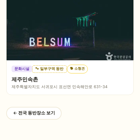
🐕
소형견
문화시설
🐾 일부구역 동반
제주민속촌
제주특별자치도 서귀포시 표선면 민속해안로 631-34
← 전국 동반장소 보기