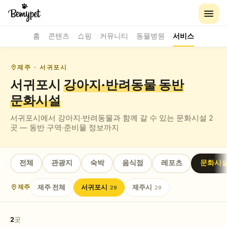
홈
콘텐츠
쇼핑
커뮤니티
동물병원
서비스
제주
· 서귀포시
서귀포시
강아지·반려동물 동반
문화시설
서귀포시
에서 강아지·반려동물과 함께 갈 수 있는
문화시설
2
곳 — 동반 구역·준비물 정보까지
전체
관광지
숙박
음식점
레포츠
문화시
제주
전체
서귀포시
제주시
제주
29
29
2
곳