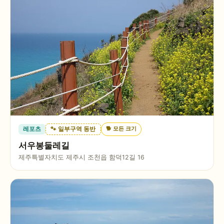
🐕
모든 크기
레포츠
🐾 일부구역 동반
서우봉둘레길
제주특별자치도 제주시 조천읍 함덕12길 16