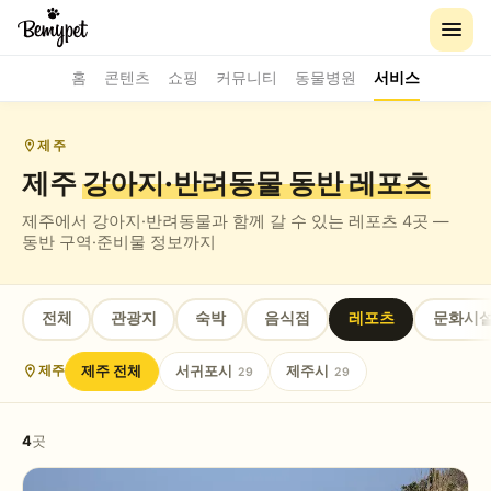
홈
콘텐츠
쇼핑
커뮤니티
동물병원
서비스
제주
제주
강아지·반려동물 동반
레포츠
제주
에서 강아지·반려동물과 함께 갈 수 있는
레포츠
4
곳 —
동반 구역·준비물 정보까지
전체
관광지
숙박
음식점
레포츠
문화시
제주
전체
서귀포시
제주시
제주
29
29
4
곳