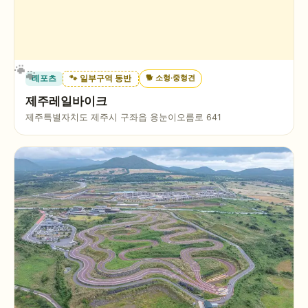
🐕
소형·중형견
레포츠
🐾 일부구역 동반
제주레일바이크
제주특별자치도 제주시 구좌읍 용눈이오름로 641