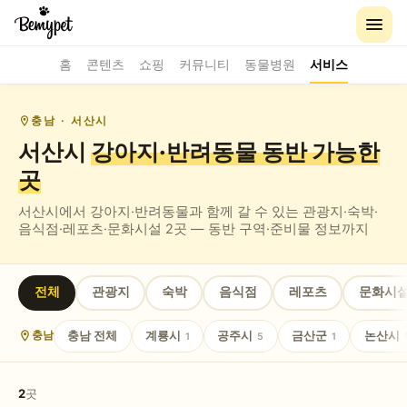
홈
콘텐츠
쇼핑
커뮤니티
동물병원
서비스
충남
· 서산시
서산시
강아지·반려동물 동반
가능한
곳
서산시
에서 강아지·반려동물과 함께 갈 수 있는
관광지·숙박·
음식점·레포츠·문화시설
2
곳 — 동반 구역·준비물 정보까지
전체
관광지
숙박
음식점
레포츠
문화시
충남
전체
계룡시
공주시
금산군
논산시
충남
1
5
1
2
곳