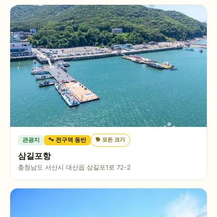
🐕
모든 크기
관광지
🐾 전구역 동반
삼길포항
충청남도 서산시 대산읍 삼길포1로 72-2