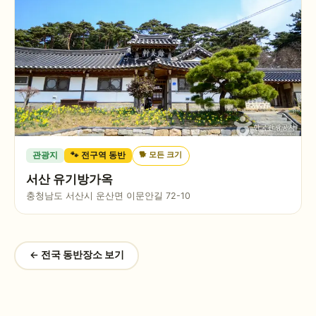
🐕
모든 크기
관광지
🐾 전구역 동반
서산 유기방가옥
충청남도 서산시 운산면 이문안길 72-10
← 전국 동반장소 보기