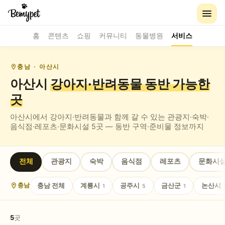
홈
콘텐츠
쇼핑
커뮤니티
동물병원
서비스
충남
· 아산시
아산시
강아지·반려동물 동반
가능한
곳
아산시
에서 강아지·반려동물과 함께 갈 수 있는
관광지·숙박·
음식점·레포츠·문화시설
5
곳 — 동반 구역·준비물 정보까지
전체
관광지
숙박
음식점
레포츠
문화시
충남
전체
계룡시
공주시
금산군
논산시
충남
1
5
1
5
곳