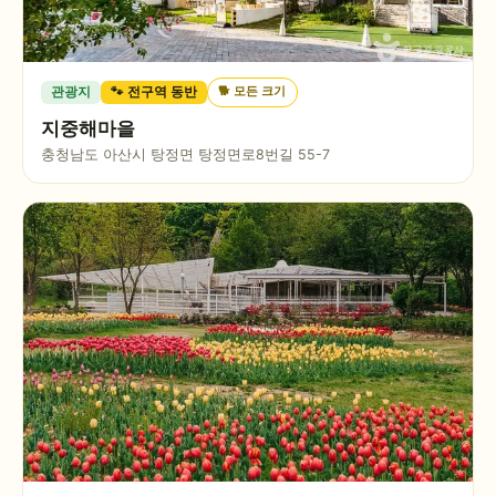
🐕
모든 크기
관광지
🐾 전구역 동반
지중해마을
충청남도 아산시 탕정면 탕정면로8번길 55-7