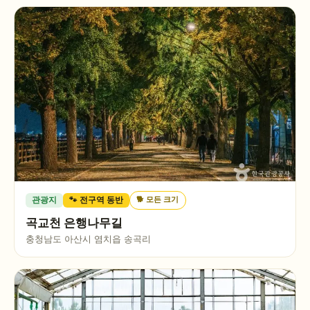
🐕
모든 크기
관광지
🐾 전구역 동반
곡교천 은행나무길
충청남도 아산시 염치읍 송곡리