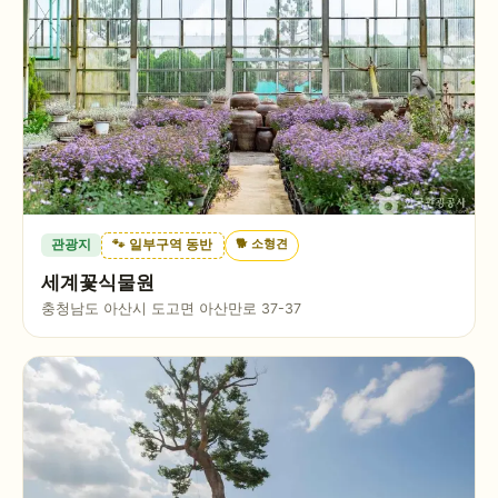
🐕
소형견
관광지
🐾 일부구역 동반
세계꽃식물원
충청남도 아산시 도고면 아산만로 37-37