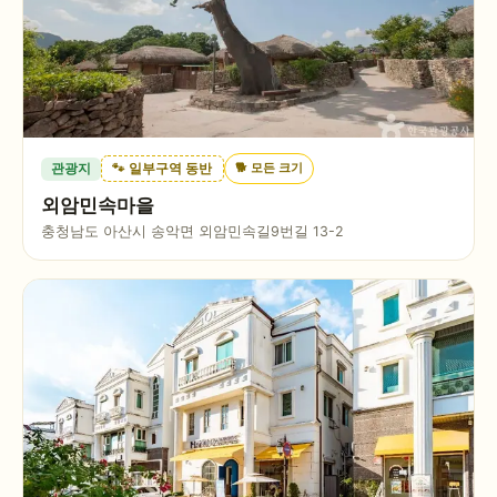
🐕
모든 크기
관광지
🐾 일부구역 동반
외암민속마을
충청남도 아산시 송악면 외암민속길9번길 13-2