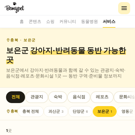
홈
콘텐츠
쇼핑
커뮤니티
동물병원
서비스
충북
· 보은군
보은군
강아지·반려동물 동반
가능한
곳
보은군
에서 강아지·반려동물과 함께 갈 수 있는
관광지·숙박·
음식점·레포츠·문화시설
1
곳 — 동반 구역·준비물 정보까지
전체
관광지
숙박
음식점
레포츠
문화시
충북
전체
괴산군
단양군
보은군
영동군
충북
3
6
1
1
곳