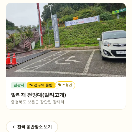
🐕
소형견
관광지
🐾 전구역 동반
말티재 전망대(말티고개)
충청북도 보은군 장안면 장재리
← 전국 동반장소 보기