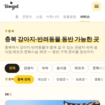
홈
콘텐츠
쇼핑
커뮤니티
동물병원
서비스
충북
충북
강아지·반려동물 동반
가능한 곳
충북
에서 강아지·반려동물과 함께 갈 수 있는
관광지·숙박·음
식점·레포츠·문화시설
36
곳 — 동반 구역·준비물 정보까지
전체
관광지
숙박
음식점
레포츠
문화시
충북
전체
괴산군
단양군
보은군
영동군
충북
3
6
1
36
곳