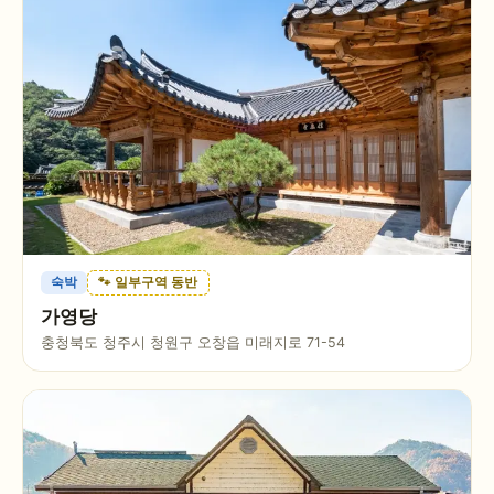
숙박
🐾 일부구역 동반
가영당
충청북도 청주시 청원구 오창읍 미래지로 71-54