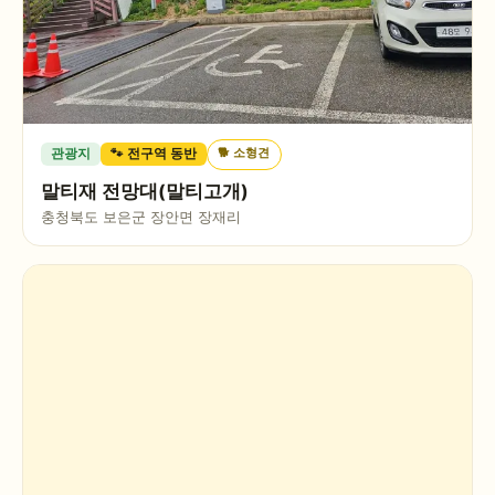
🐕
소형견
관광지
🐾 전구역 동반
말티재 전망대(말티고개)
충청북도 보은군 장안면 장재리