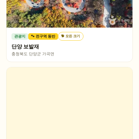
🐕
모든 크기
관광지
🐾 전구역 동반
단양 보발재
충청북도 단양군 가곡면