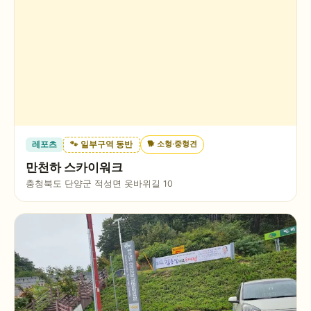
🐕
소형·중형견
레포츠
🐾 일부구역 동반
만천하 스카이워크
충청북도 단양군 적성면 옷바위길 10