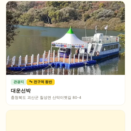
관광지
🐾 전구역 동반
대운선박
충청북도 괴산군 칠성면 산막이옛길 80-4