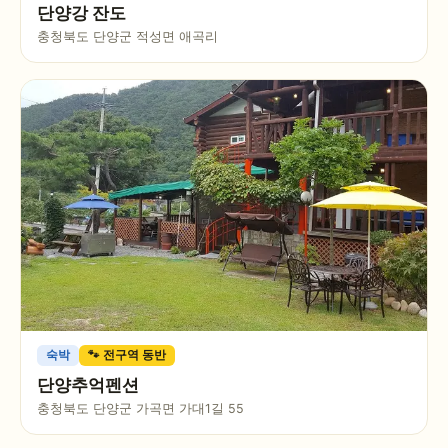
단양강 잔도
충청북도 단양군 적성면 애곡리
숙박
🐾 전구역 동반
단양추억펜션
충청북도 단양군 가곡면 가대1길 55