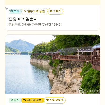
🐕
소형견
레포츠
🐾 일부구역 동반
단양 패러일번지
충청북도 단양군 가곡면 두산길 196-91
🐕
소형·중형견
관광지
🐾 전구역 동반