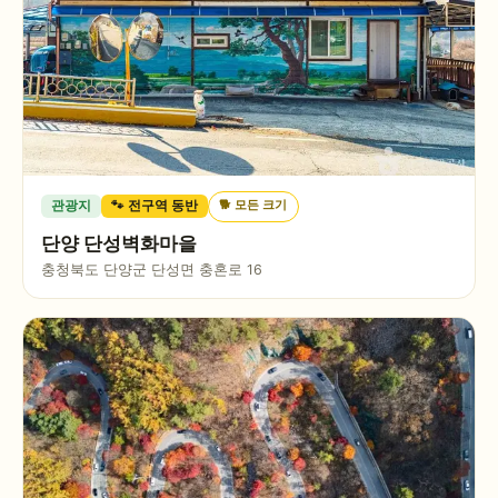
🐕
모든 크기
관광지
🐾 전구역 동반
단양 단성벽화마을
충청북도 단양군 단성면 충혼로 16