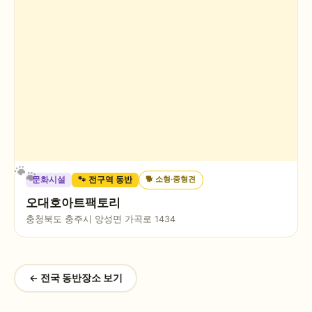
🐕
소형·중형견
문화시설
🐾 전구역 동반
오대호아트팩토리
충청북도 충주시 앙성면 가곡로 1434
← 전국 동반장소 보기