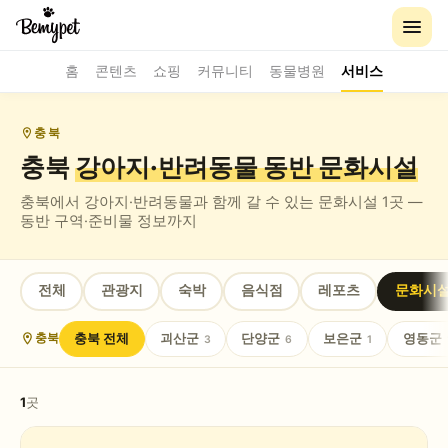
홈
콘텐츠
쇼핑
커뮤니티
동물병원
서비스
충북
충북
강아지·반려동물 동반
문화시설
충북
에서 강아지·반려동물과 함께 갈 수 있는
문화시설
1
곳 —
동반 구역·준비물 정보까지
전체
관광지
숙박
음식점
레포츠
문화시
충북
전체
괴산군
단양군
보은군
영동군
충북
3
6
1
1
곳