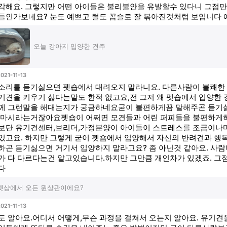
각해요. 그렇지만 어떤 아이들은 불리불안을 유발할수 있다니 그점
들인가보네요? 눈도 예쁘고 털도 꼽슬로 잘 볶아진것처럼 보입니다 
오늘 강아지 입양한 견주
021-11-13
소리를 듣기싫으면 펫숍에서 대려오지 말라니요. 다른사람이 불쾌한 
기견을 키우기 싫다는말도 한적 없고요,전 그저 왜 펫숍에서 입양한
께 그런말을 해대는지가 궁금하네요굳이 불편하게끔 말해주곤 듣기
 마시라는거잖아요펫숍이 어쩌면 모견들과 어린 퍼피들을 불편하게하
보단 유기견센터,브리더,가정분양이 아이들이 스트레스를 조금이나마
있고요. 하지만 그렇게 굳이 펫숍에서 입양해서 자신의 반려견과 행
하곤 듣기싫으면 거기서 입양하지 말라고요? 좀 아닌것 같아요. 사람
가 다 다르다는건 알고있습니다.하지만 그만큼 개인차가 있겠죠. 그
다
펫샵에서 오든 뭔상관이에요?
021-11-13
도 알아요.어디서 어떻게,무슨 과정을 걸쳐서 오는지 알아요. 유기