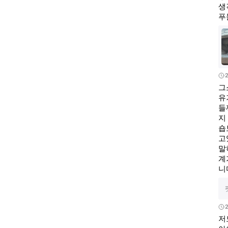
생
푸
2
그
유
들
지
숍
고
말
계
니
2
저