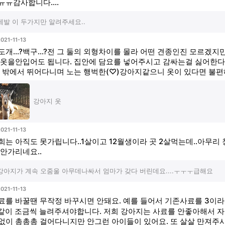
ㅠㅠ감사합니다....
제발 이 두가지만 알려주세요..
021-11-13
도개...?백구...?전 그 둘의 외형차이를 몰라 어떤 견종인진 모르겠
 옷을안입어도 됩니다. 집안에 담요를 넣어주시고 감싸는걸 싫어한다
. 밖에서 뛰어다니며 노는 행벅한(♡)강아지같으니 옷이 있다면 불
강아지 옷
021-11-13
희는 아직도 못가립니다..1살이고 12월생이라 곳 2살먹는데..아무리
 안가리네요..
강아지가 계속 오줌울 아무데나싸서 엄마가 갖다 버린데요....ㅜㅜㅜ급해요
021-11-13
료를 바꿀땐 무작정 바꾸시면 안돼요. 예를 들어서 기존사료를 3이라
같이 조금씩 늘려주셔야합니다. 저희 강아지는 사료를 안좋아해서 자
없이 총총총 걸어다니지만 안그런 아이들이 있어요. 또 살살 만져주