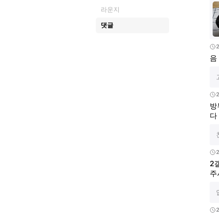
라운지
댓글
2
음
2
방
다
2
2
주
2