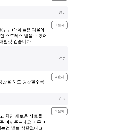
2
라운지
지만(ㅠㅠ)얘네들은 겨울에
면 스트레스 받을수 있어
편해할것 같습니다
7
라운지
 칭찬을 해도 칭찬할수록
3
라운지
고 치면 새로운 사료를
주 바꿔주는데요,아무 이
시는건 별로 상관없다고