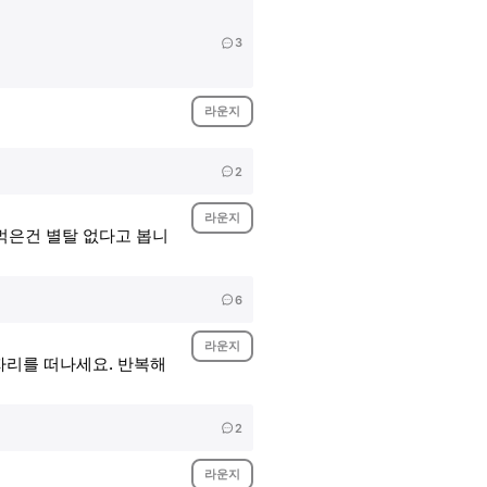
3
라운지
2
라운지
먹은건 별탈 없다고 봅니
6
라운지
자리를 떠나세요. 반복해
2
라운지