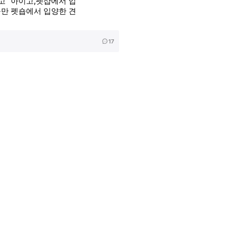
 "아이고,펫샵에서 입
꾸만 펫숍에서 입양한 견
17