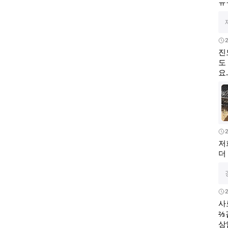
ㅠ
2
진
도
요
2
저
더
2
사
⅔
상