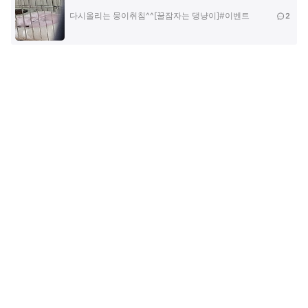
다시올리는 뭉이취침^^[꿀잠자는 댕냥이]#이벤트
2