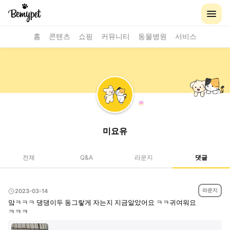
홈
콘텐츠
쇼핑
커뮤니티
동물병원
서비스
미요유
전체
Q&A
라운지
댓글
라운지
2023-03-14
앜ㅋㅋㅋ 댕댕이두 동그랗게 자는지 지금알았어요 ㅋㅋ귀여워요
ㅋㅋㅋ