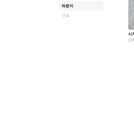
라운지
댓글
시
1