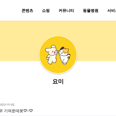
콘텐츠
쇼핑
커뮤니티
동물병원
서비
요미
2023-11-02
무 기여운데욧♡-♡