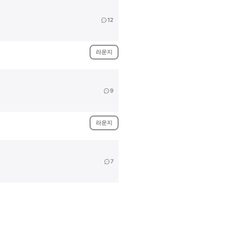
12
라운지
9
라운지
7