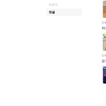
라운지
댓글
2
저
모