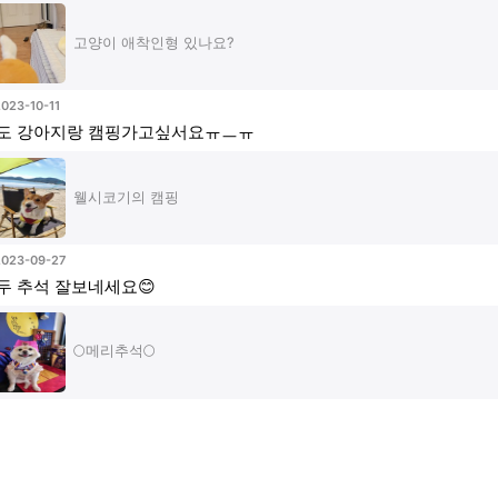
고양이 애착인형 있나요?
023-10-11
도 강아지랑 캠핑가고싶서요ㅠㅡㅠ
웰시코기의 캠핑
2023-09-27
두 추석 잘보네세요😊
🌕메리추석🌕