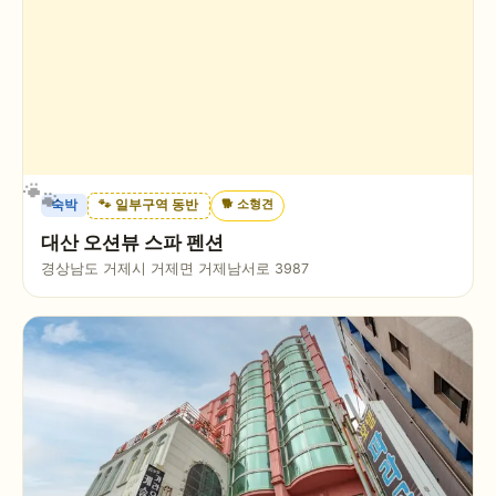
🐕
소형견
숙박
🐾 일부구역 동반
대산 오션뷰 스파 펜션
경상남도 거제시 거제면 거제남서로 3987