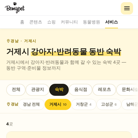
홈
콘텐츠
쇼핑
커뮤니티
동물병원
서비스
경남
· 거제시
거제시
강아지·반려동물 동반
숙박
거제시
에서 강아지·반려동물과 함께 갈 수 있는
숙박
4
곳 —
동반 구역·준비물 정보까지
전체
관광지
숙박
음식점
레포츠
문화시
경남
전체
거제시
거창군
고성군
남해
경남
10
4
6
4
곳