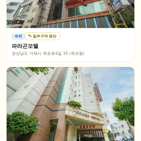
숙박
🐾 일부구역 동반
파라곤모텔
경상남도 거제시 옥포로4길 35 (옥포동)