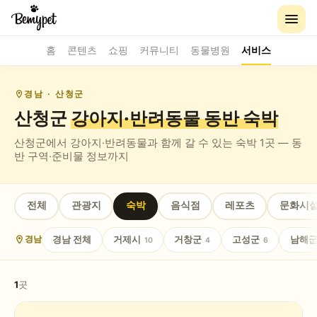
홈
콘텐츠
쇼핑
커뮤니티
동물병원
서비스
경남
· 산청군
산청군
강아지·반려동물 동반
숙박
산청군
에서 강아지·반려동물과 함께 갈 수 있는
숙박
1
곳 — 동
반 구역·준비물 정보까지
전체
관광지
숙박
음식점
레포츠
문화시
경남
전체
거제시
거창군
고성군
남해
경남
10
4
6
1
곳