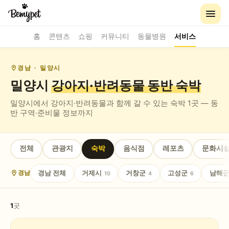
홈
콘텐츠
쇼핑
커뮤니티
동물병원
서비스
경남
· 밀양시
밀양시
강아지·반려동물 동반
숙박
밀양시
에서 강아지·반려동물과 함께 갈 수 있는
숙박
1
곳 — 동
반 구역·준비물 정보까지
전체
관광지
숙박
음식점
레포츠
문화시
경남
전체
거제시
거창군
고성군
남해
경남
10
4
6
1
곳