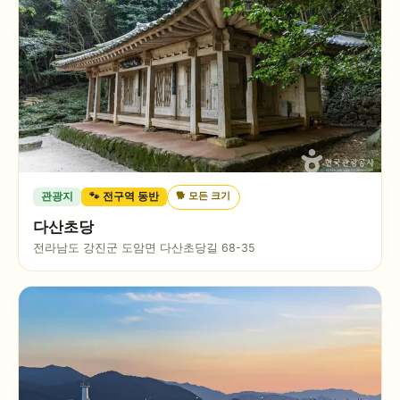
🐕
모든 크기
관광지
🐾 전구역 동반
다산초당
전라남도 강진군 도암면 다산초당길 68-35