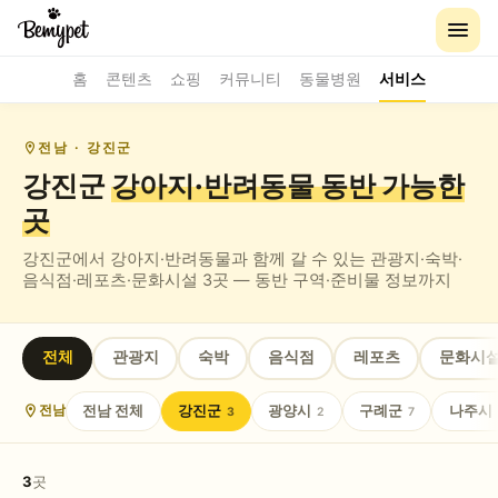
홈
콘텐츠
쇼핑
커뮤니티
동물병원
서비스
전남
· 강진군
강진군
강아지·반려동물 동반
가능한
곳
강진군
에서 강아지·반려동물과 함께 갈 수 있는
관광지·숙박·
음식점·레포츠·문화시설
3
곳 — 동반 구역·준비물 정보까지
전체
관광지
숙박
음식점
레포츠
문화시
전남
전체
강진군
광양시
구례군
나주시
전남
3
2
7
3
곳