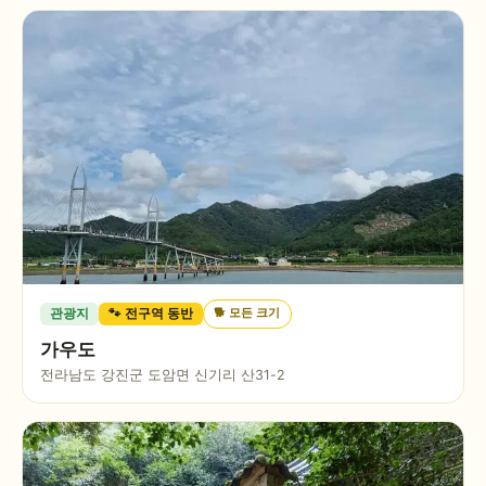
🐕
모든 크기
관광지
🐾 전구역 동반
가우도
전라남도 강진군 도암면 신기리 산31-2