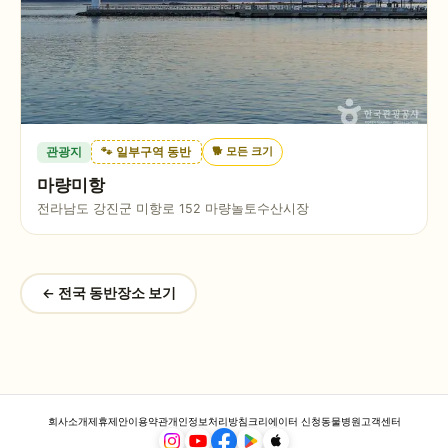
🐕
모든 크기
관광지
🐾 일부구역 동반
마량미항
전라남도 강진군 미항로 152 마량놀토수산시장
← 전국 동반장소 보기
회사소개
제휴제안
이용약관
개인정보처리방침
크리에이터 신청
동물병원
고객센터