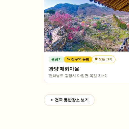
🐕
모든 크기
관광지
🐾 전구역 동반
광양 매화마을
전라남도 광양시 다압면 목길 34-2
← 전국 동반장소 보기