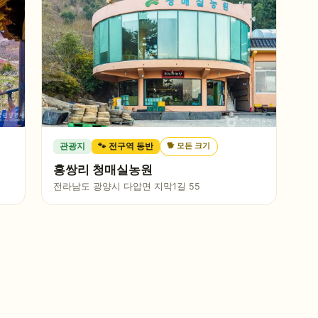
🐕
모든 크기
관광지
🐾 전구역 동반
홍쌍리 청매실농원
전라남도 광양시 다압면 지막1길 55