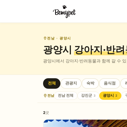
전남
· 광양시
광양시
강아지·반려
광양시
에서 강아지·반려동물과 함께 갈 수 
전체
관광지
숙박
음식점
전남
전남
전체
강진군
광양시
3
2
2
곳