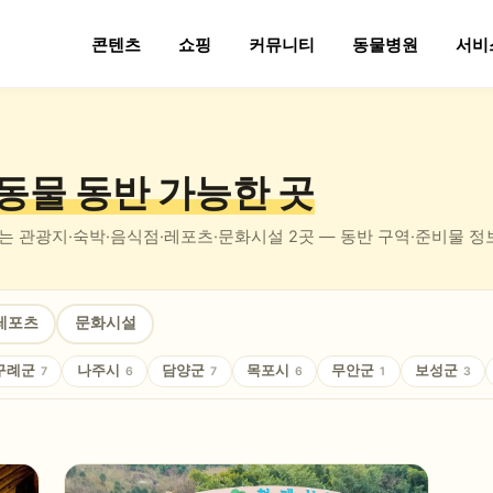
콘텐츠
쇼핑
커뮤니티
동물병원
서비
동물 동반
가능한 곳
있는
관광지·숙박·음식점·레포츠·문화시설
2
곳 — 동반 구역·준비물 
레포츠
문화시설
구례군
나주시
담양군
목포시
무안군
보성군
7
6
7
6
1
3