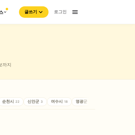
로그인
스
글쓰기
정보까지
순천시
신안군
여수시
영광군
영암군
장성군
22
3
18
1
3