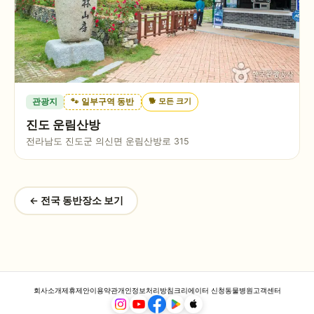
🐕
모든 크기
관광지
🐾 일부구역 동반
진도 운림산방
전라남도 진도군 의신면 운림산방로 315
← 전국 동반장소 보기
회사소개
제휴제안
이용약관
개인정보처리방침
크리에이터 신청
동물병원
고객센터