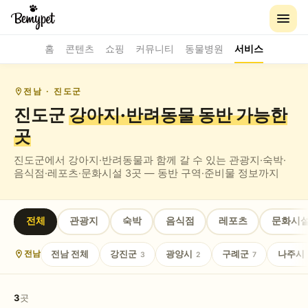
홈
콘텐츠
쇼핑
커뮤니티
동물병원
서비스
전남
· 진도군
진도군
강아지·반려동물 동반
가능한
곳
진도군
에서 강아지·반려동물과 함께 갈 수 있는
관광지·숙박·
음식점·레포츠·문화시설
3
곳 — 동반 구역·준비물 정보까지
전체
관광지
숙박
음식점
레포츠
문화시
전남
전체
강진군
광양시
구례군
나주시
전남
3
2
7
3
곳