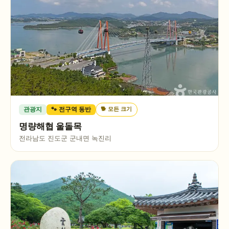
🐕
모든 크기
관광지
🐾 전구역 동반
명량해협 울돌목
전라남도 진도군 군내면 녹진리