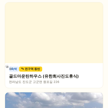
숙박
🐾 전구역 동반
골드마운틴하우스 (유한회사진도휴식)
전라남도 진도군 고군면 원포길 226